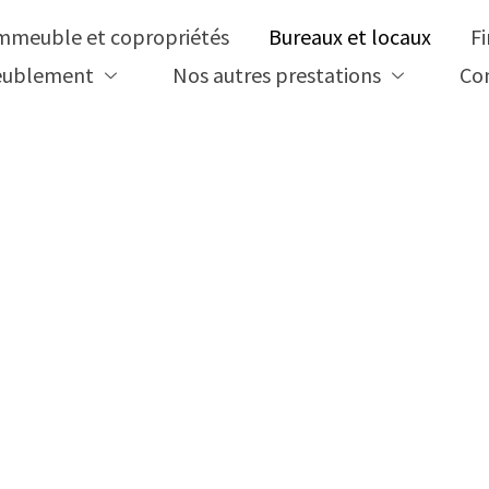
mmeuble et copropriétés
Bureaux et locaux
F
meublement
Nos autres prestations
Co
bureaux et loc
ut le Rhône.