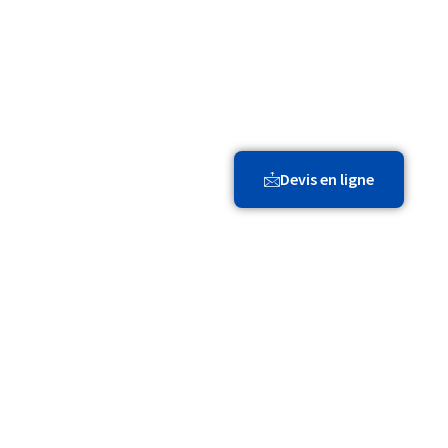
 locaux à Lyon
. Confiez nous l’entretien de vos espa
Devis en ligne