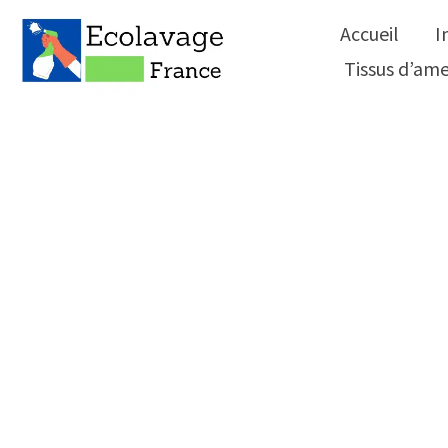
Accueil
I
Tissus d’a
Nettoyage 
et dans to